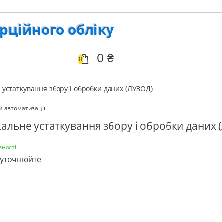
рційного обліку
0
0
 устаткування збору і обробки даних (ЛУЗОД)
и автоматизації
альне устаткування збору і обробки даних 
вності
 уточнюйте