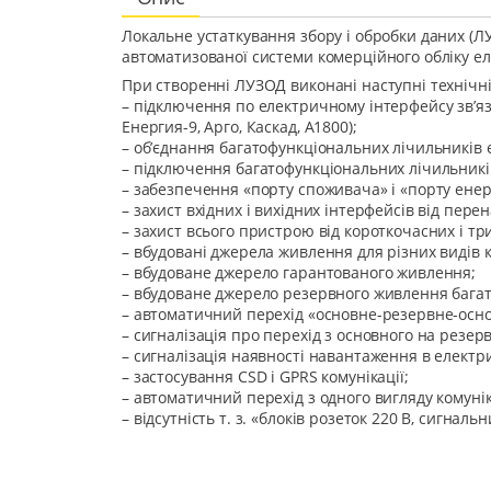
Локальне устаткування збору і обробки даних (
автоматизованої системи комерційного обліку еле
При створенні ЛУЗОД виконані наступні технічні 
– підключення по електричному інтерфейсу зв’язк
Енергия-9, Арго, Каскад, А1800);
– об’єднання багатофункціональних лічильників е
– підключення багатофункціональних лічильників
– забезпечення «порту споживача» і «порту енер
– захист вхідних і вихідних інтерфейсів від пере
– захист всього пристрою від короткочасних і т
– вбудовані джерела живлення для різних видів к
– вбудоване джерело гарантованого живлення;
– вбудоване джерело резервного живлення багат
– автоматичний перехід «основне-резервне-осн
– сигналізація про перехід з основного на резе
– сигналізація наявності навантаження в електри
– застосування CSD і GPRS комунікації;
– автоматичний перехід з одного вигляду комунік
– відсутність т. з. «блоків розеток 220 В, сигна