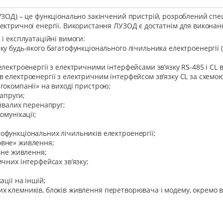
ЛУЗОД) – це функціонально закінчений пристрій, розроблений сп
ктричної енергії. Використання ЛУЗОД є достатнім для виконання 
і експлуатаційні вимоги:
у будь-якого багатофункціонального лічильника електроенергії (SL
лектроенергії з електричними інтерфейсами зв’язку RS-485 і CL в
 електроенергії з електричним інтерфейсом зв’язку CL за схемою 
гокомпанії» на виході пристрою;
напруги;
ривалих перенапруг;
омунікації;
офункціональних лічильників електроенергії;
овне» живлення;
рвне живлення;
чних інтерфейсах зв’язку;
ації на іншій;
льних клемників, блоків живлення перетворювача і модему, окремо в