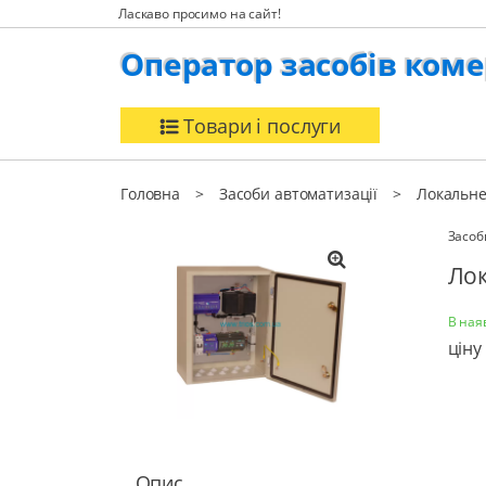
Ласкаво просимо на сайт!
Оператор засобів коме
Товари і послуги
Головна
Засоби автоматизації
Локальне
Засоб
Лок
В ная
ціну
Опис