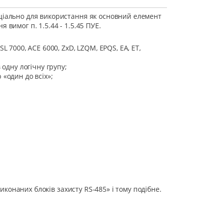
еціально для використання як основний елемент
вимог п. 1.5.44 - 1.5.45 ПУЕ.
 7000, ACE 6000, ZxD, LZQM, EPQS, EA, ET,
 одну логічну групу;
«один до всіх»;
иконаних блоків захисту RS-485» і тому подібне.