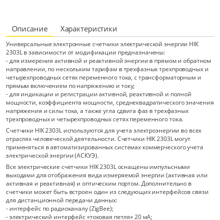
Описание
Характеристики
Универсальные электронные счетчики электрической энергии НІК
2303L в зависимости от модификации предназначены:
- для измерения активной и реактивной энергии в прямом и обратном
направлении, по нескольким тарифам в трехфазных трехпроводных и
четырехпроводных сетях переменного тока, с трансформаторным и
прямым включением по напряжению и току;
- для индикации и регистрации активной, реактивной и полной
мощности, коэффициента мощности, среднеквадратического значения
напряжения и силы тока, а также угла сдвига фаз в трехфазных
трехпроводных и четырехпроводных сетях переменного тока.
Счетчики НІК 2303L используются для учета электроэнергии во всех
отраслях человеческой деятельности. Счетчики НІК 2303L могут
применяться в автоматизированных системах коммерческого учета
электрической энергии (АСКУЭ).
Все электрические счетчики НІК 2303L оснащены импульсными
выходами для отображения вида измеряемой энергии (активная или
активная и реактивная) и оптическим портом. Дополнительно в
счетчики может быть встроен один из следующих интерфейсов связи
для дистанционной передачи данных:
- интерфейс по радиоканалу (ZigBee);
- электрический интерфейс «токовая петля» 20 мА;