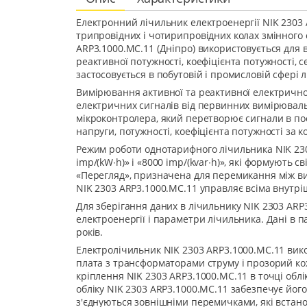
Електронний лічильник електроенергії NIK 2303 
трипровідних і чотирипровідних колах змінного 
ARP3.1000.MC.11 (Дніпро) використовується для в
реактивної потужності, коефіцієнта потужності, 
застосовується в побутовій і промисловій сфері л
Вимірювання активної та реактивної електрично
електричних сигналів від первинних вимірюваль
мікроконтролера, який перетворює сигнали в пос
напруги, потужності, коефіцієнта потужності за к
Режим роботи однотарифного лічильника NIK 230
imp/(kW∙h)» і «8000 imp/(kvar∙h)», які формують
«Перегляд», призначена для перемикання між ви
NIK 2303 ARP3.1000.MC.11 управляє всіма внутрі
Для зберігання даних в лічильнику NIK 2303 ARP
електроенергії і параметри лічильника. Дані в п
років.
Електролічильник NIK 2303 ARP3.1000.MC.11 вико
плата з трансформаторами струму і прозорий ко
кріплення NIK 2303 ARP3.1000.MC.11 в точці обл
обліку NIK 2303 ARP3.1000.MC.11 забезпечує його
з'єднуються зовнішніми перемичками, які встан