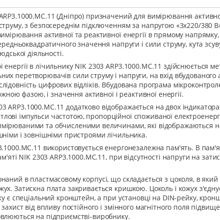
ARP3.1000.MC.11 (Дніпро) призначений для вимірювання активної
струму, з безпосереднім підключенням за напругою «3х220/380 В» 
имірювання активної та реактивної енергії в прямому напрямку, а 
середньоквадратичного значення напруги і сили струму, кута зсув
юдської діяльності.
ї енергії в лічильнику NIK 2303 ARP3.1000.MC.11 здійснюється 
них перетворювачів сили струму і напруги, на вхід вбудованог
лідовність цифрових відліків. Вбудована програма мікроконтрол
ожною фазою, і значення активної і реактивної енергії.
3 ARP3.1000.MC.11 додатково відображається на двох індикатора
 світлові імпульси частотою, пропорційної споживаної електроенер
мірюваними та обчисленими величинами, які відображаються на 
шніми і зовнішніми пристроями лічильника.
3.1000.MC.11 використовується енергонезалежна пам'ять. В пам'я
ам'яті NIK 2303 ARP3.1000.MC.11, при відсутності напруги на зат
наний в пластмасовому корпусі, що складається з цоколя, в яки
жух. Затискна плата закривається кришкою. Цоколь і кожух з'єд
іку є спеціальний кронштейн, а при установці на DIN-рейку, кро
 захист від впливу постійного і змінного магнітного поля підвищ
овлюються на підприємстві-виробнику.