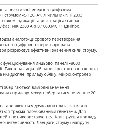
 та реактивної енергії в трифазних
і струмом «5(120) А». Лічильник NIK 2303
також індикації та реєстрації активної і
у фаз. NIK 2303 ARP3.1000.MC.11 (Дніпро)
методом аналого-цифрового перетворення
о аналого-цифрового перетворювача
ера розраховує ефективні значення сили струму,
х функціонування лицьової панелі «8000
гії. Також на лицьовій панелі розташована кнопка
РКІ-дисплеї приладу обліку. Мікроконтролер
ті зберігаються виміряні значення
искачах приладу, можуть зберігатися не менше 20
й встановлюються друкована плата, затискна
нується трьома пломбованими гвинтами. Для
нштейн не використовується. Конструкція приладу
еної інтенсивності. Ланцюги струму і напруги