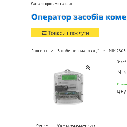
Ласкаво просимо на сайт!
Оператор засобів коме
Товари і послуги
Головна
Засоби автоматизації
NIK 2303
Засоб
NIK
В ная
ціну
Опис
Характеристики