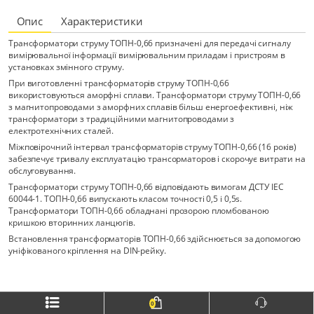
Опис
Характеристики
Трансформатори струму ТОПН-0,66 призначені для передачі сигналу
вимірювальної інформації вимірювальним приладам і пристроям в
установках змінного струму.
При виготовленні трансформаторів струму ТОПН-0,66
використовуються аморфні сплави. Трансформатори струму ТОПН-0,66
з магнитопроводами з аморфних сплавів більш енергоефективні, ніж
трансформатори з традиційними магнитопроводами з
електротехнічних сталей.
Міжповірочний інтервал трансформаторів струму ТОПН-0,66 (16 років)
забезпечує тривалу експлуатацію трансорматоров і скорочує витрати на
обслуговування.
Трансформатори струму ТОПН-0,66 відповідають вимогам ДСТУ IEC
60044-1. ТОПН-0,66 випускають класом точності 0,5 і 0,5s.
Трансформатори ТОПН-0,66 обладнані прозорою пломбованою
кришкою вторинних ланцюгів.
Встановлення трансформаторів ТОПН-0,66 здійснюється за допомогою
уніфікованого кріплення на DIN-рейку.
0