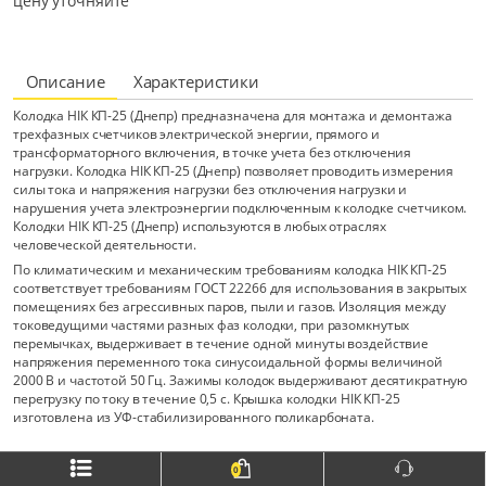
цену уточняйте
Описание
Характеристики
Колодка НІК КП-25 (Днепр) предназначена для монтажа и демонтажа
трехфазных счетчиков электрической энергии, прямого и
трансформаторного включения, в точке учета без отключения
нагрузки. Колодка НІК КП-25 (Днепр) позволяет проводить измерения
силы тока и напряжения нагрузки без отключения нагрузки и
нарушения учета электроэнергии подключенным к колодке счетчиком.
Колодки НІК КП-25 (Днепр) используются в любых отраслях
человеческой деятельности.
По климатическим и механическим требованиям колодка НІК КП-25
соответствует требованиям ГОСТ 22266 для использования в закрытых
помещениях без агрессивных паров, пыли и газов. Изоляция между
токоведущими частями разных фаз колодки, при разомкнутых
перемычках, выдерживает в течение одной минуты воздействие
напряжения переменного тока синусоидальной формы величиной
2000 В и частотой 50 Гц. Зажимы колодок выдерживают десятикратную
перегрузку по току в течение 0,5 с. Крышка колодки НІК КП-25
изготовлена из УФ-стабилизированного поликарбоната.
0